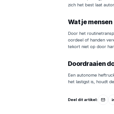
zich het best laat auto
Wat je mensen
Door het routinetransp
oordeel of handen vere
tekort niet op door ha
Doordraaien do
Een autonome heftruck 
het lastigst is, houdt 
Deel dit artikel: