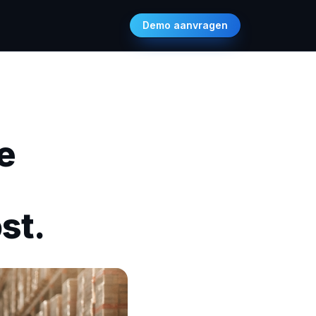
Demo aanvragen
e
st.