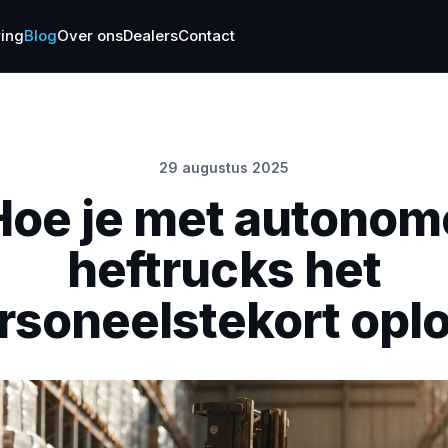
ing
Blog
Over ons
Dealers
Contact
29 augustus 2025
Hoe je met autonom
heftrucks het
rsoneelstekort oplo